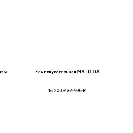
озы
Ель искусственная MATILDA
16 200
32 400
₽
₽