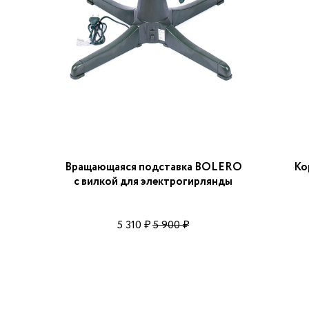
Вращающаяся подставка BOLERO
Ко
с вилкой для электрогирлянды
5 310
5 900
₽
₽