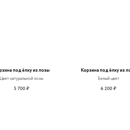
рзина под ёлку из лозы
Корзина под ёлку из л
Цвет натуральной лозы
Белый цвет
5 700
6 200
₽
₽